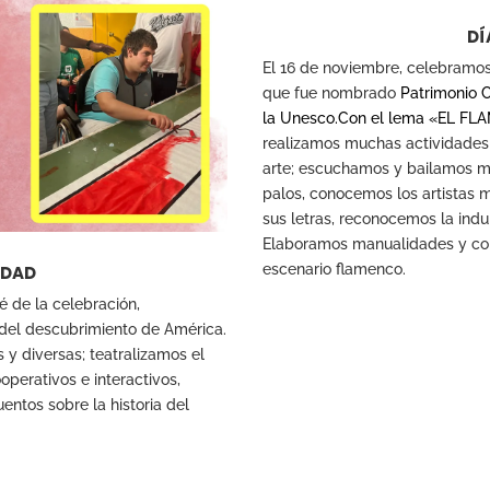
DÍ
El 16 de noviembre, celebramo
que fue nombrado
Patrimonio C
la
Unesco
.
Con el lema «EL FL
realizamos muchas actividades 
arte; escuchamos y bailamos m
palos, conocemos los artistas
sus letras, reconocemos la indu
Elaboramos manualidades y co
escenario flamenco.
IDAD
 de la celebración,
 del descubrimiento de América.
 y diversas; teatralizamos el
perativos e interactivos,
ntos sobre la historia del