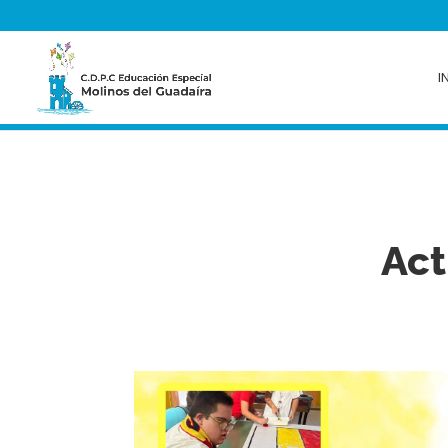
I
Act