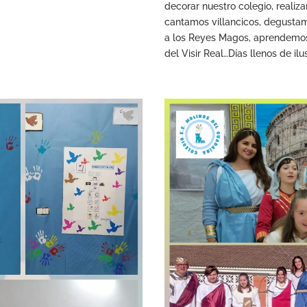
decorar nuestro colegio, reali
cantamos villancicos, degustam
a los Reyes Magos, aprendemos s
del Visir Real…Días llenos de i